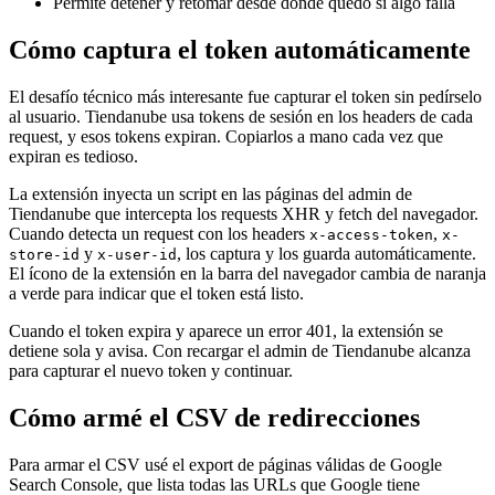
Permite detener y retomar desde donde quedó si algo falla
Cómo captura el token automáticamente
El desafío técnico más interesante fue capturar el token sin pedírselo
al usuario. Tiendanube usa tokens de sesión en los headers de cada
request, y esos tokens expiran. Copiarlos a mano cada vez que
expiran es tedioso.
La extensión inyecta un script en las páginas del admin de
Tiendanube que intercepta los requests XHR y fetch del navegador.
Cuando detecta un request con los headers
,
x-access-token
x-
y
, los captura y los guarda automáticamente.
store-id
x-user-id
El ícono de la extensión en la barra del navegador cambia de naranja
a verde para indicar que el token está listo.
Cuando el token expira y aparece un error 401, la extensión se
detiene sola y avisa. Con recargar el admin de Tiendanube alcanza
para capturar el nuevo token y continuar.
Cómo armé el CSV de redirecciones
Para armar el CSV usé el export de páginas válidas de Google
Search Console, que lista todas las URLs que Google tiene