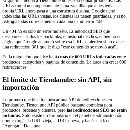
Migrar una tienda a Tiendanube no es solo copiar productos. Las
URLs cambian completamente. Una zapatilla que antes tenía su
propia URL ahora pasa a una estructura distinta. Google tiene
indexadas las URLs viejas, los clientes las tienen guardadas, y si no
redirigís todas correctamente, cada una da un error 404.
Un 404 no es solo un error molesto. Es autoridad SEO que
desaparece. Todos los backlinks, el historial de clics, el tiempo en
página que Google acumuló sobre esa URL se pierden si no existe
una redirección 301 que le diga "este contenido se movió acá".
En la migración que hice había
más de 600 URLs indexadas
entre
productos, categorías y páginas de contenido. La tarea era crear 600
redirecciones.
El límite de Tiendanube: sin API, sin
importación
Lo primero que hice fue buscar una API de redirecciones en
Tiendanube. Tienen una API pública bastante completa para
productos, órdenes y clientes, pero
las redirecciones SEO no están
incluidas
. Solo existe un formulario en el panel de administración
donde cargás la URL vieja, la URL nueva, y hacés click en
"Agregar". De a una.