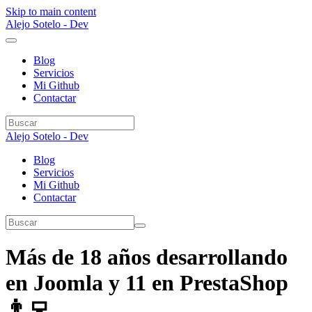
Skip to main content
Alejo Sotelo - Dev
Blog
Servicios
Mi Github
Contactar
Alejo Sotelo - Dev
Blog
Servicios
Mi Github
Contactar
Más de 18 años desarrollando
en Joomla y 11 en PrestaShop
👨‍💻