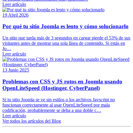
Leer artículo
19 Abril 2026
Por qué tu sitio Joomla es lento y cómo solucionarlo
Un sitio que tarda más de 3 segundos en cargar pierde el 53% de sus
visitantes antes de mostrar una sola línea de contenido. Si estás en
Jo…
Leer artículo
13 Junio 2025
Problemas con CSS y JS rotos en Joomla usando
OpenLiteSpeed (Hostinger, CyberPanel)
Si tu sitio Joomla se ve sin estilos o los archivos Javscript no
funcionan correctamente al usar OpenLiteSpeed por mala
codificación, probablemente se deba a una doble c…
Leer artículo
Ver todos los artículos del Blog