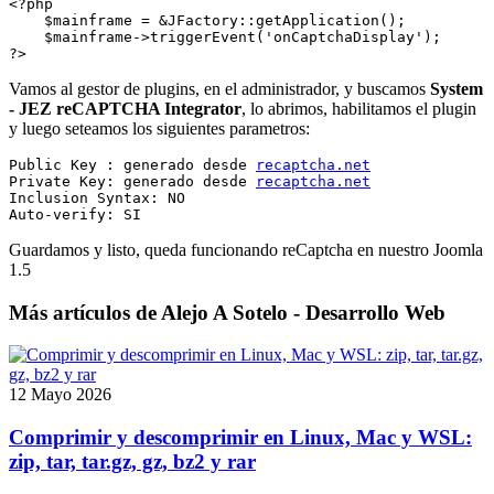
<?php
    $mainframe = &JFactory::getApplication();
    $mainframe->triggerEvent('onCaptchaDisplay');
?>
Vamos al gestor de plugins, en el administrador, y buscamos
System
- JEZ reCAPTCHA Integrator
, lo abrimos, habilitamos el plugin
y luego seteamos los siguientes parametros:
Public Key : generado desde 
recaptcha.net
Private Key: generado desde 
recaptcha.net
Inclusion Syntax: NO

Guardamos y listo, queda funcionando reCaptcha en nuestro Joomla
1.5
Más artículos de Alejo A Sotelo - Desarrollo Web
12 Mayo 2026
Comprimir y descomprimir en Linux, Mac y WSL:
zip, tar, tar.gz, gz, bz2 y rar