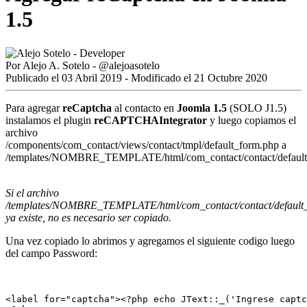
1.5
Por
Alejo A. Sotelo
-
@alejoasotelo
Publicado el 03 Abril 2019 - Modificado el 21 Octubre 2020
Para agregar
reCaptcha
al contacto en
Joomla 1.5
(SOLO J1.5)
instalamos el plugin
reCAPTCHAIntegrator
y luego copiamos el
archivo
/components/com_contact/views/contact/tmpl/default_form.php a
/templates/NOMBRE_TEMPLATE/html/com_contact/contact/default
Si el archivo
/templates/NOMBRE_TEMPLATE/html/com_contact/contact/default
ya existe, no es necesario ser copiado.
Una vez copiado lo abrimos y agregamos el siguiente codigo luego
del campo Password:
<label for="captcha"><?php echo JText::_('Ingrese captc