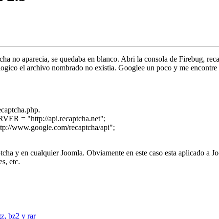
aptcha no aparecia, se quedaba en blanco. Abri la consola de Firebug, r
era logico el archivo nombrado no existia. Googlee un poco y me encontr
ecaptcha.php.
R = "http://api.recaptcha.net";
//www.google.com/recaptcha/api";
aptcha y en cualquier Joomla. Obviamente en este caso esta aplicado a J
s, etc.