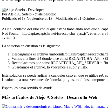
Por
Alejo A. Sotelo
-
@alejoasotelo
Publicado el 13 Noviembre 2013 - Modificado el 21 Octubre 2020
Al ir al contacto del sitio con el que estaba trabajando note que el c
Not Found - http://api.recaptcha.net/js/recaptcha_ajax.js", el error 
avisado).
La solucion en cuestion es la siguiente
Descargamos el archivo /miJoomla/plugins/captcha/recaptcha/r
Vamos a la linea 24 donde dice const RECAPTCHA_API_SERVE
Reemplazamos por const RECAPTCHA_API_SERVER = "http:
Guardamos el archivo, lo volvemos a subir y listo.
Esta solucion se puede aplicar a cualquier caso en que se utilice reC
la solucion a otras versiones de Joomla, plugins, modulos, componente
Espero les haya servido de ayuda.
Más artículos de Alejo A Sotelo - Desarrollo Web