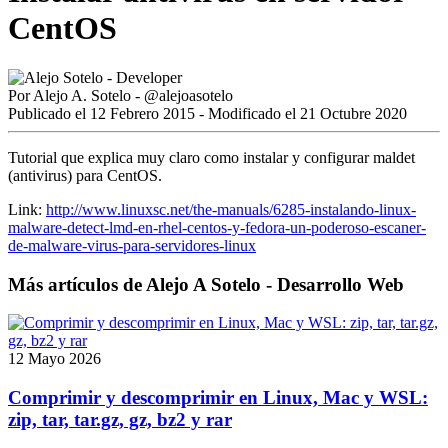
CentOS
Por
Alejo A. Sotelo
-
@alejoasotelo
Publicado el 12 Febrero 2015 - Modificado el 21 Octubre 2020
Tutorial que explica muy claro como instalar y configurar maldet
(antivirus) para CentOS.
Link:
http://www.linuxsc.net/the-manuals/6285-instalando-linux-
malware-detect-lmd-en-rhel-centos-y-fedora-un-poderoso-escaner-
de-malware-virus-para-servidores-linux
Más artículos de Alejo A Sotelo - Desarrollo Web
12 Mayo 2026
Comprimir y descomprimir en Linux, Mac y WSL:
zip, tar, tar.gz, gz, bz2 y rar