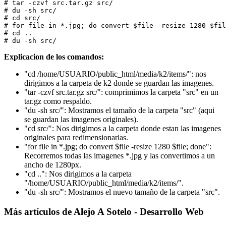
# tar -czvf src.tar.gz src/

# du -sh src/

# cd src/

# for file in *.jpg; do convert $file -resize 1280 $fil
# cd ..

Explicacion de los comandos:
"cd /home/USUARIO/public_html/media/k2/items/": nos
dirigimos a la carpeta de k2 donde se guardan las imagenes.
"tar -czvf src.tar.gz src/": comprimimos la carpeta "src" en un
tar.gz como respaldo.
"du -sh src/": Mostramos el tamaño de la carpeta "src" (aqui
se guardan las imagenes originales).
"cd src/": Nos dirigimos a la carpeta donde estan las imagenes
originales para redimensionarlas.
"for file in *.jpg; do convert $file -resize 1280 $file; done":
Recorremos todas las imagenes *.jpg y las convertimos a un
ancho de 1280px.
"cd ..": Nos dirigimos a la carpeta
"/home/USUARIO/public_html/media/k2/items/".
"du -sh src/": Mostramos el nuevo tamaño de la carpeta "src".
Más artículos de Alejo A Sotelo - Desarrollo Web